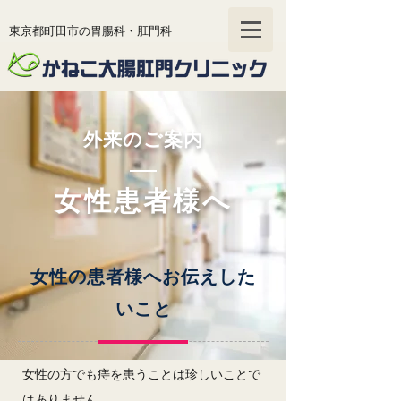
東京都町田市の胃腸科・肛門科
tel
042-721-8777
外来のご案内
お問い合わせ
内視鏡WEB予約
女性患者様へ
女性の患者様へお伝えした
いこと
女性の方でも痔を患うことは珍しいことで
はありません。