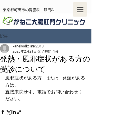
東京都町田市の胃腸科・肛門科
記事
tel
042-721-8777
kanekodkclinic2018
お問い合わせ
2025年2月21日
読了時間: 1分
発熱・風邪症状がある方の
内視鏡WEB予約
受診について
風邪症状がある方　
発熱がある
または　
方は、
直接来院せず、電話でお問い合わせく
ださい。