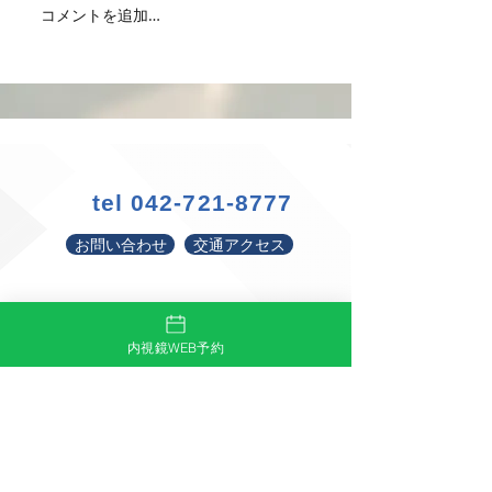
8/13（木）夏季休診
16:00~17:30 7/
コメントを追加…
8/14（金） 9:30~11:30
9:30~11:30 15:0
15:00~17:00 8/15（土）
7/15（水）10:00~1
10:00~11:30 8/17（月）
7/17（金）9:30~11
16:00~17:30 8/21（金）
15:00~17:00 7/
9:30~11:30 15:00~17:00
10:00~11:30 7/
8/26（水）10:00~11:30
10:00~11:30 7/
8/28（金）
9:30~
tel
042-721-8777
お問い合わせ
交通アクセス
内視鏡WEB予約
かねこ大腸肛門クリニック
KANEKO CLINIC
〒194-0022 東京都町田市森野1-25-4
・小田急線町田駅西口より徒歩 3分