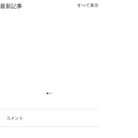
最新記事
すべて表示
8月女性医師外来診察日・
7月女性医師外
受付時間
受付時間
8/05（水）10:00~11:30
7/1（水）10:00~11
コメント
8/07（金）9:30~11:30
7/3（金） 9:30~1
15:00~17:00 8/09（日）～
15:00~17:00 7/6（月）